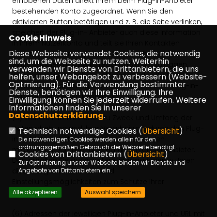
erhobenen Daten direkt Ihrem beim Plug-in-Anbieter
bestehenden Konto zugeordnet. Wenn Sie den
aktivierten Button betätigen und z. B. die Seite verlinken,
speichert der Plug-in- Anbieter auch diese Information
Cookie Hinweis
in Ihrem Nutzerkonto und teilt sie Ihren Kontakten
Diese Webseite verwendet Cookies, die notwendig
öffentlich mit. Wir empfehlen Ihnen, sich nach Nutzung
sind, um die Webseite zu nutzen. Weiterhin
eines sozialen Netzwerks regelmäßig auszuloggen,
verwenden wir Dienste von Drittanbietern, die uns
insbesondere jedoch vor Aktivierung des Buttons, da
helfen, unser Webangebot zu verbessern (Website-
Optmierung). Für die Verwendung bestimmter
Sie so eine Zuordnung zu Ihrem Profil bei dem Plug-in-
Dienste, benötigen wir Ihre Einwilligung. Ihre
Anbieter vermeiden können.
Einwilligung können Sie jederzeit widerrufen. Weitere
Informationen finden Sie in unserer
Datenschutzerklärung
.
(5) Weitere Informationen zu Zweck und Umfang der
Datenerhebung und ihrer Verarbeitung durch den Plug-
Technisch notwendige Cookies (
Übersicht
)
in-Anbieter erhalten Sie in den im Folgenden
Die notwendigen Cookies werden allein für den
ordnungsgemäßen Gebrauch der Webseite benötigt.
mitgeteilten Datenschutzerklärungen dieser Anbieter.
Cookies von Drittanbietern (
Übersicht
)
Dort erhalten Sie auch weitere Informationen zu Ihren
Zur Optimierung unserer Webseite binden wir Dienste und
diesbezüglichen Rechten und
Angebote von Drittanbietern ein.
Einstellungsmöglichkeiten zum Schutze Ihrer
Privatsphäre.
Alle akzeptieren
Auswahl speichern
(6) Adressen der jeweiligen Plug-in-Anbieter und URL mit