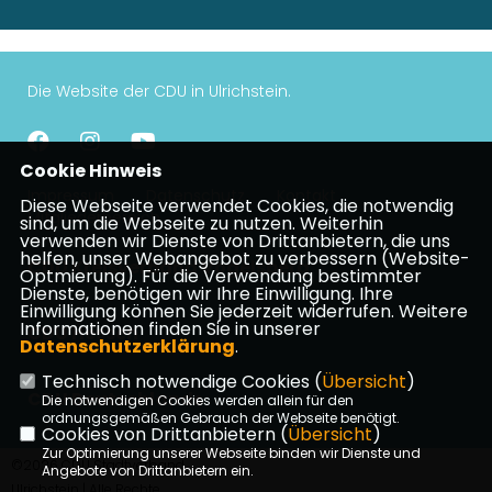
Die Website der CDU in Ulrichstein.
Cookie Hinweis
Impressum
Datenschutz
Kontakt
Diese Webseite verwendet Cookies, die notwendig
Mitgliederbereich
sind, um die Webseite zu nutzen. Weiterhin
verwenden wir Dienste von Drittanbietern, die uns
helfen, unser Webangebot zu verbessern (Website-
CDU Kreisverband Vogelsberg
Optmierung). Für die Verwendung bestimmter
Dienste, benötigen wir Ihre Einwilligung. Ihre
Einwilligung können Sie jederzeit widerrufen. Weitere
Informationen finden Sie in unserer
CDU Hessen
Datenschutzerklärung
.
Technisch notwendige Cookies (
Übersicht
)
CDU Deutschlands
Die notwendigen Cookies werden allein für den
ordnungsgemäßen Gebrauch der Webseite benötigt.
Cookies von Drittanbietern (
Übersicht
)
Zur Optimierung unserer Webseite binden wir Dienste und
©2026 CDU Stadtverband
Angebote von Drittanbietern ein.
Ulrichstein | Alle Rechte