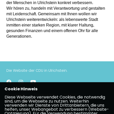
der Menschen in Ulrichstein konkret verbessern.
Wir hören zu, handeln mit Verantwortung und gestalten
mit Leidenschaft. Gemeinsam mit Ihnen wollen wir
Ulrichstein weiterentwickeln: als lebenswerte Stadt
inmitten einer starken Region, mit klarer Haltung,
gesunden Finanzen und einem offenen Ohr für alle
Generationen.
Die Website der CDU in Ulrichstein.
Cookie Hinweis
Impressum
Datenschutz
Kontakt
Diese Webseite verwendet Cookies, die notwendig
Mitgliederbereich
sind, um die Webseite zu nutzen. Weiterhin
verwenden wir Dienste von Drittanbietern, die uns
helfen, unser Webangebot zu verbessern (Website-
CDU Kreisverband Vogelsberg
Optmierung). Für die Verwendung bestimmter